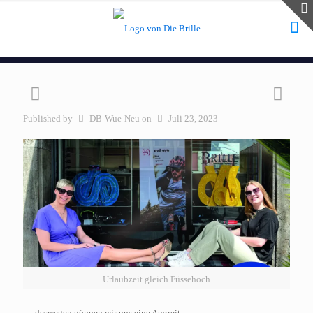
Published by
DB-Wue-Neu
on
Juli 23, 2023
Urlaubzeit gleich Füssehoch
…deswegen gönnen wir uns eine Auszeit.